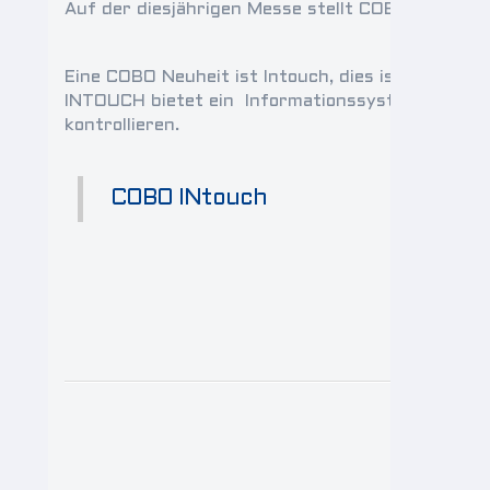
Auf der diesjährigen Messe stellt COBO eine Re
Eine COBO Neuheit ist Intouch, dies ist eine Pl
INTOUCH bietet ein Informationssystem an, in dem
kontrollieren.
COBO INtouch