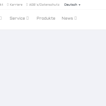
kt
Karriere
AGB´s/Datenschutz
Deutsch
Service
Produkte
News
and
chland