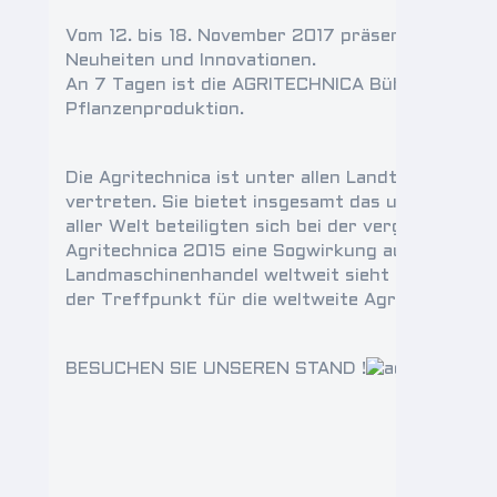
Vom 12. bis 18. November 2017 präsentieren auf
Neuheiten und Innovationen.
An 7 Tagen ist die AGRITECHNICA Bühne für 2.900
Pflanzenproduktion.
Die Agritechnica ist unter allen Landtechnik-Mes
vertreten. Sie bietet insgesamt das umfassends
aller Welt beteiligten sich bei der vergangenen
Agritechnica 2015 eine Sogwirkung auf die Land
Landmaschinenhandel weltweit sieht die Agritech
der Treffpunkt für die weltweite Agrarbranche s
BESUCHEN SIE UNSEREN STAND !