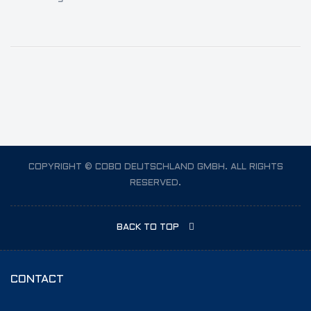
COPYRIGHT © COBO DEUTSCHLAND GMBH. ALL RIGHTS
RESERVED.
BACK TO TOP
CONTACT