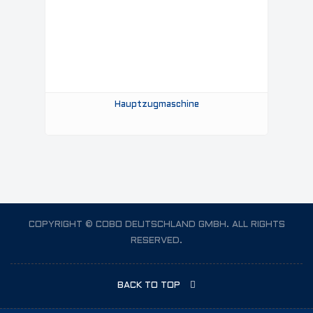
Hauptzugmaschine
COPYRIGHT © COBO DEUTSCHLAND GMBH. ALL RIGHTS
RESERVED.
BACK TO TOP