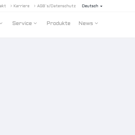
akt
Karriere
AGB´s/Datenschutz
Deutsch
Service
Produkte
News
ONSLEUCHTE
UCHTE
EUCHTE