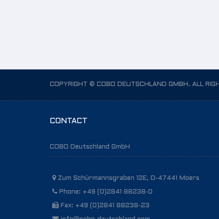
COPYRIGHT © COBO DEUTSCHLAND GMBH. ALL RIG
CONTACT
COBO Deutschland GmbH
Zum Schürmannsgraben 12E, D-47441 Moers
Phone: +49 (0)2841 88238-0
Fax: +49 (0)2841 88238-23