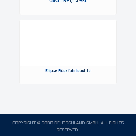
Slave Unit I/o-Core
Ellipse Rückfahrleuchte
COPYRIGHT © COBO DEUTSCHLAND GMBH. ALL RIGHTS
RESERVED.