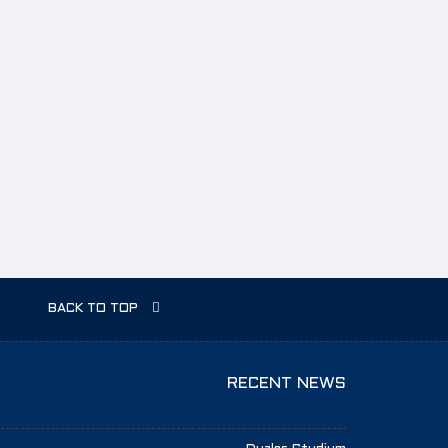
Baumesse. Diese große Veranstaltung findet alle drei J
ten Technologieanwendungen in allen Bereichen des Bau
enstleistungen an einem Ort zu sehen
BACK TO TOP
RECENT NEWS