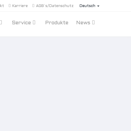
kt
Karriere
AGB´s/Datenschutz
Deutsch
Service
Produkte
News
20
2020