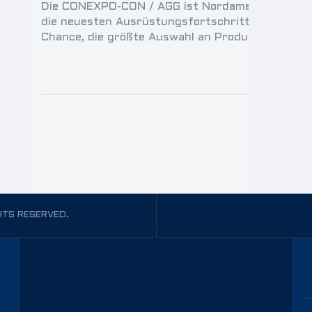
Die CONEXPO-CON / AGG ist Nordamerikas größte 
die neuesten Ausrüstungsfortschritte und neues
Chance, die größte Auswahl an Produkten und Di
HTS RESERVED.