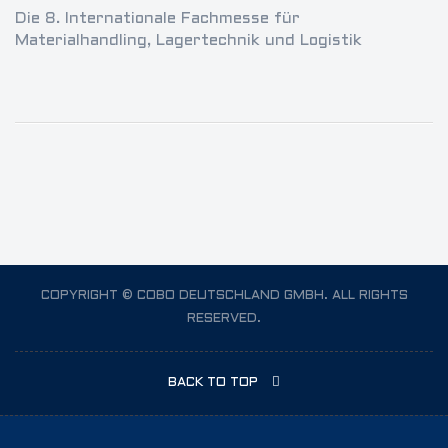
Die 8. Internationale Fachmesse für
Materialhandling, Lagertechnik und Logistik
COPYRIGHT © COBO DEUTSCHLAND GMBH. ALL RIGHTS
RESERVED.
BACK TO TOP